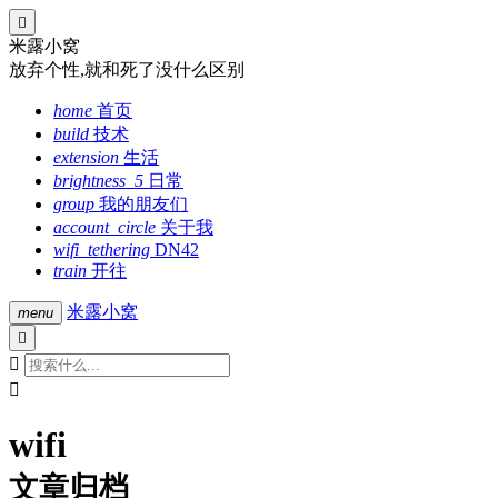

米露小窝
放弃个性,就和死了没什么区别
home
首页
build
技术
extension
生活
brightness_5
日常
group
我的朋友们
account_circle
关于我
wifi_tethering
DN42
train
开往
米露小窝
menu



wifi
文章归档