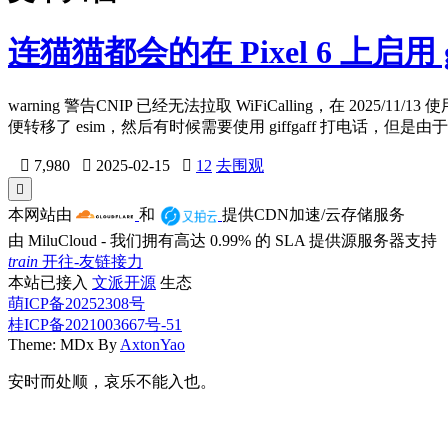
连猫猫都会的在 Pixel 6 上启用 gif
warning 警告CNIP 已经无法拉取 WiFiCalling，在 2025/
便转移了 esim，然后有时候需要使用 giffgaff 打电话，但是由于 g

7,980

2025-02-15

12
去围观

本网站由
和
提供CDN加速/云存储服务
由 MiluCloud - 我们拥有高达 0.99% 的 SLA 提供源服务器支持
train
开往-友链接力
本站已接入
文派开源
生态
萌ICP备20252308号
桂ICP备2021003667号-51
Theme: MDx By
AxtonYao
安时而处顺，哀乐不能入也。