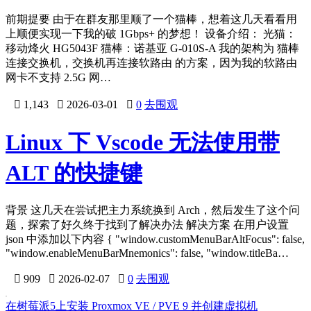
前期提要 由于在群友那里顺了一个猫棒，想着这几天看看用
上顺便实现一下我的破 1Gbps+ 的梦想！ 设备介绍： 光猫：
移动烽火 HG5043F 猫棒：诺基亚 G-010S-A 我的架构为 猫棒
连接交换机，交换机再连接软路由 的方案，因为我的软路由
网卡不支持 2.5G 网…

1,143

2026-03-01

0
去围观
Linux 下 Vscode 无法使用带
ALT 的快捷键
背景 这几天在尝试把主力系统换到 Arch，然后发生了这个问
题，探索了好久终于找到了解决办法 解决方案 在用户设置
json 中添加以下内容 { "window.customMenuBarAltFocus": false,
"window.enableMenuBarMnemonics": false, "window.titleBa…

909

2026-02-07

0
去围观
在树莓派5上安装 Proxmox VE / PVE 9 并创建虚拟机