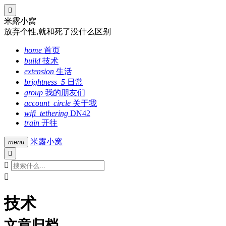

米露小窝
放弃个性,就和死了没什么区别
home
首页
build
技术
extension
生活
brightness_5
日常
group
我的朋友们
account_circle
关于我
wifi_tethering
DN42
train
开往
米露小窝
menu



技术
文章归档