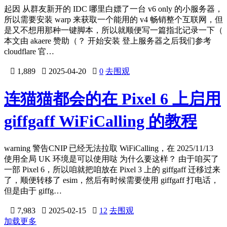
起因 从群友新开的 IDC 哪里白嫖了一台 v6 only 的小服务器，
所以需要安装 warp 来获取一个能用的 v4 畅销整个互联网，但
是又不想用那种一键脚本，所以就顺便写一篇指北记录一下（
本文由 akaere 赞助（？ 开始安装 登上服务器之后我们参考
cloudflare 官…

1,889

2025-04-20

0
去围观
连猫猫都会的在 Pixel 6 上启用
giffgaff WiFiCalling 的教程
warning 警告CNIP 已经无法拉取 WiFiCalling，在 2025/11/13
使用全局 UK 环境是可以使用哒 为什么要这样？ 由于咱买了
一部 Pixel 6，所以咱就把咱放在 Pixel 3 上的 giffgaff 迁移过来
了，顺便转移了 esim，然后有时候需要使用 giffgaff 打电话，
但是由于 giffg…

7,983

2025-02-15

12
去围观
加载更多