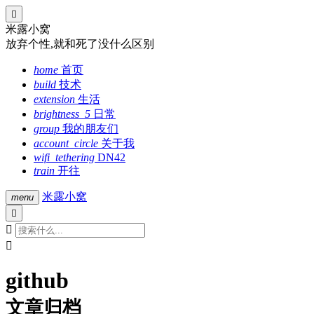

米露小窝
放弃个性,就和死了没什么区别
home
首页
build
技术
extension
生活
brightness_5
日常
group
我的朋友们
account_circle
关于我
wifi_tethering
DN42
train
开往
米露小窝
menu



github
文章归档